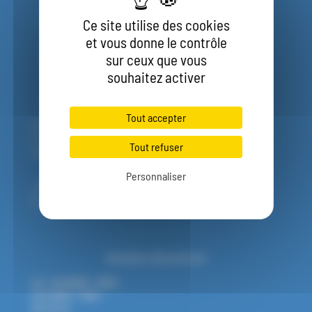
Ce site utilise des cookies
et vous donne le contrôle
sur ceux que vous
souhaitez activer
Tout accepter
CT Garden & Piscines
62 Rue De La Préfecture,
Tout refuser
38510 Saint-Victor-de-Morestel France
Personnaliser
06 14 81 96 35
ctgarden@yahoo.com
Horaires d'ouverture
Lun - Ven
08h00 - 19h00
Sam
09h30 - 15h00
Dim
Fermé