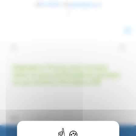
Panneau de gestion des cookies
06 14 81 96 35
ctgarden@yahoo.com
Réalisation Piscine avec terrasse
béton et pose de Margelle et carreaux
en gré cérame à Montalieu (38)
Share